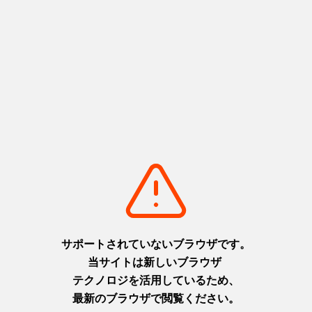
兵庫・但馬の歴史に触れるモデ
西国三十三所の古刹から老舗酒
ルコース 絶景の余部鉄橋と名
蔵～名湯まで、兵庫の伝統の地
湯・湯村温泉を満喫
を巡る大人旅モデルコース
但馬
摂津(阪神)
+
detail_75.html
播磨
但馬
丹波
淡路
+
detail_57.html
入浜塩田の歴史を学ぶ「塩の
丹波篠山〜但馬を駆け抜ける！