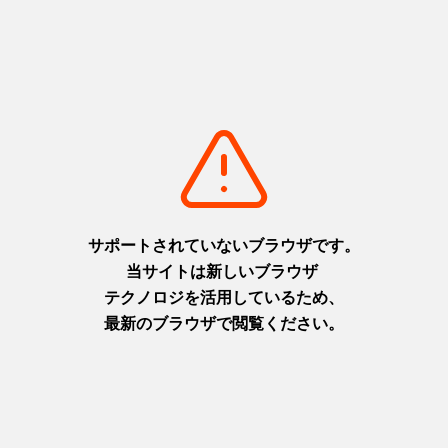
+
detail_5271.html
知りたい、食べたい、触れてみ
淡路島牛乳のルーツに迫る！淡
たい！黒毛和牛のルーツ・但馬
路島牛乳工場見学と淡路島牧場
牛
で酪農体験
但馬
淡路
+
detail_5273.html
+
detail_3053.html