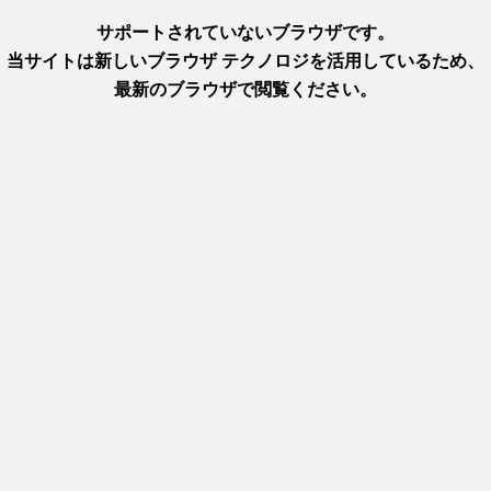
/detail_29.html
基本情報
事業者名
洲本レトロこみち協同組合
住所
兵庫県洲本市本町6町目3−33
電話番号
090-5167-6988
営業時間
9:00～17:30
アクセス（車）
神戸淡路鳴門自動車道 洲本ICより約15分
アクセス（公共交通機関）