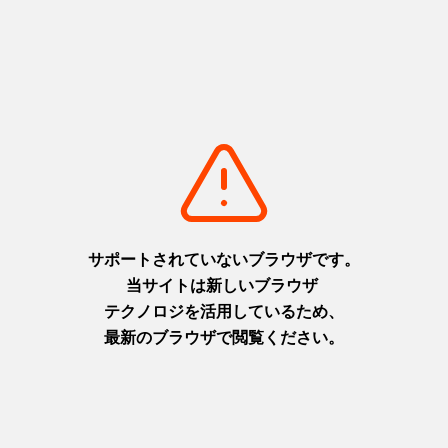
「囲炉裏食堂うずしお」のおすすめ
絶景とともに海鮮を中心としたうずの幸を堪能！うずの幸から
厳選される年間100 種類の旬の食材を活かした料理を、朝食と
ランチで味わえる食堂。メインは囲炉裏で焼き上げた旬魚、郷
土料理の鯛そうめんなど、うずの幸を堪能いただける定食で
す。この他にも鳴門海峡近海の鮮魚をはじめ、淡路島特産の淡
路島産玉ねぎなどの農産物、淡路牛などを取り入れた料理を提
供。
うずしお囲炉裏定食
料理人が漁港で直接仕入れた旬の鮮魚を、炭火で仕上げまし