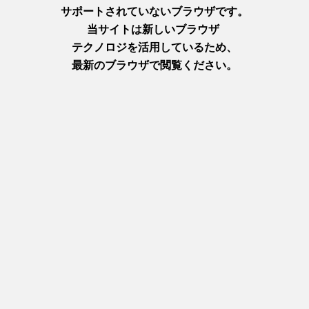
カキコロバーガー
とろりとした牡蠣ペーストとぷりっとした牡蠣の身が両方詰ま
った熱々のコロッケ、地元のブランド野菜を焼きたてのバンズ
で挟んだ贅沢なバーガーです。私の片手では持てない程の大き
さで、二人でシェアして食べるのにちょうどいいボリューム感
かもしれません！（笑）
いざ、全力で口を開けてかぶりつくと、カリッふわっの食感が
同時にやってきて、口の中が幸せで満たされます。牡蠣好き＆
パン好きの私にはたまらない一品でした！