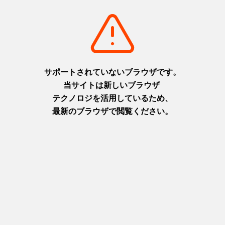
https://www.hyogo-tourism.jp/course/detail_23.html
舞子散策