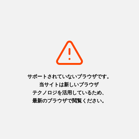
有
関連サイト
https://tourism.sasayama.jp/tearism/
このページを見ている人は、こんなページも見ています
日本遺産「デカンショ節」に合わせて踊る 西日本最大級の民
謡の祭典「デカンショ祭り」-兵庫テロワール旅-
https://www.hyogo-tourism.jp/review/detail_627.html