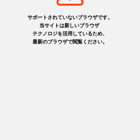
基本情報
事業者名
かばん工房 遊鞄01
郵便番号
〒668-0221
住所
兵庫県豊岡市出石町町分129−1
電話番号
0796−52−5055
営業時間