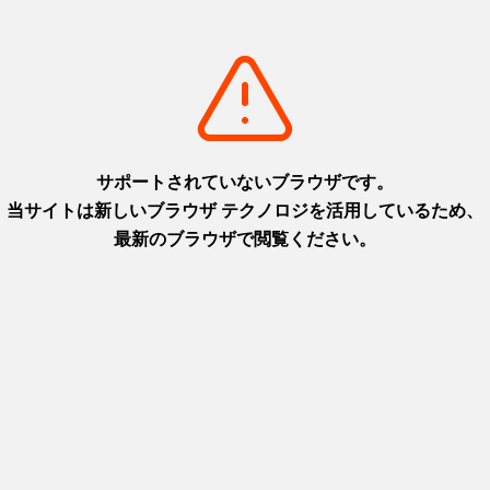
부터 숨
셋츠(한신) 지역 특집! 다카라즈카와 고시엔 등 인
건강×관
기 관광 명소부터 명물 음식까지 소개합니다
니스 관
https://www.hyogo-
https:
tourism.jp/ko/feature/detail_20.html
tourism
 명소가
단바밤과 단바 검은콩 등, 자연이 풍부한 단바 지역
다지마 지
특집! 패러글라이딩부터 단풍, 사사야마 등의 역사
무라 온천