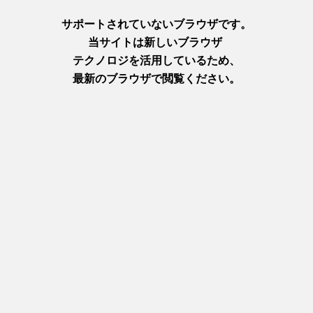
tourism.jp/ko/review/detail_720.html