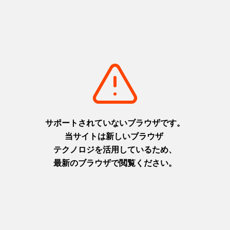
1
2
3
DIVER-特殊潜入班-
ジャンル
テレビドラマ
公開
2020年
撮影年