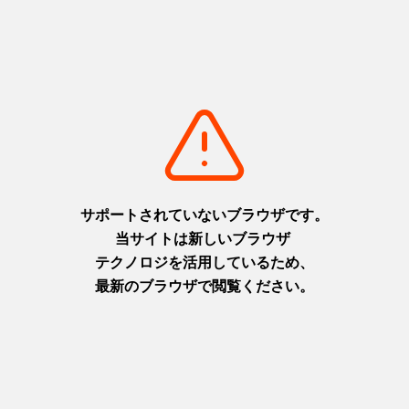
y4xNzUzMTU5OTMx*_ga_5F9YDXD3J6*czE3NzcyNTQ4NjQkbzM
yJGcxJHQxNzc3MjU1MDAwJGo2MCRsMCRoMA..
このページを見ている人は、こんなページも見ています
次の働き方を考え始めた人の兵庫しごと交流会 in 東京
https://www.hyogo-tourism.jp/event/detail_6615.html