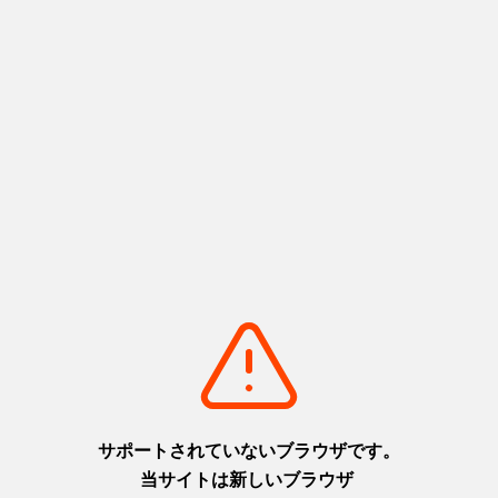
審査結果.pdf
問合せ先
公益社団法人ひょうご観光本部 企画開発課 担当：玉久保
〒650-8567 兵庫県神戸市中央区下山手通5-10-1
電話：078-361-7661（直通） FAX：078-361-7662
E-mail：tamakubo@hyogo-tourism.jp
Share
LINEで送る
ポスト
シェアする