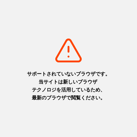
有料：各プログラムにより料金あり
アクセス（車）
〇大阪・姫路方面より
北近畿自動車道日高神鍋ICから車で45分
〇京都方面より
宮津天橋立ICから車で60分
アクセス（公共交通機関）
[列車で］
〇JR大阪～特急で〔約3時間］
〇JR神戸三ノ宮特急で［約2時間半］
〇JR姫路～特急で［約2時間］
〇JR京都～特急で［2時間半］
駐車場
あり
関連サイト
http://www.takenocamp.com/