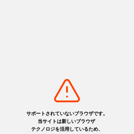
問合せ先
公益社団法人ひょうご観光本部 プロモーション企画課 担
当：後藤
〒650-8567 兵庫県神戸市中央区下山手通5-10-1
電話：078-361-7661（直通） FAX：078-361-7662
E-mail：goto@hyogo-tourism.jp
Share
LINEで送る
ポスト
シェアする