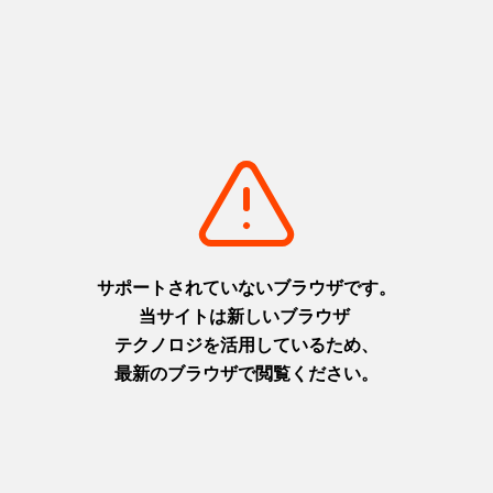
基本情報
事業者名
公益財団法人 修武館
郵便番号
〒679-4003
住所
兵庫県伊丹市西台3丁目2-11
営業時間
9:00～17:00
アクセス（公共交通機関）
阪急伊丹線伊丹駅 徒歩約5分、JR福知山線伊丹駅 徒歩約15
分
駐車場
有
関連サイト