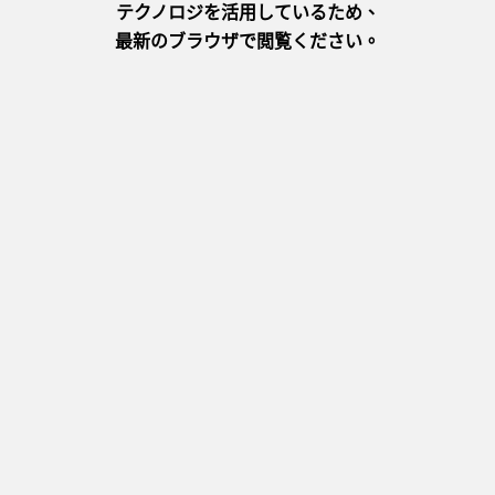
開車約120分鐘
【住宿】湯村溫泉
湯村溫泉據說是約1150年前由慈覺大師發現的古湯，近年因
成為電視劇《夢千代日記》的舞台而備受矚目。此處湧出的
「荒湯」溫度高達98度，可以在這裡體驗以源泉熱水燙煮當
地特色美食「荒湯溫泉蛋」。
基本資訊