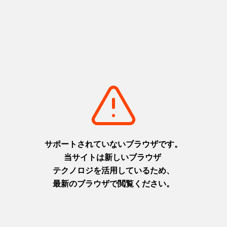
点字案内板
受付案内所
エレベーター
車いす使用者対応エレベーター
点字・音声付エレベーター
授乳室
プレイコーナー・託児室
車いす使用者対応客室
音声案内付客室
ユニバーサルデザインに配慮した一般客室
手話スタッフ
外国語対応
車いす貸出し
ベビーカー貸出し
筆談ボード・補聴機器
AED
ユニバーサル情報