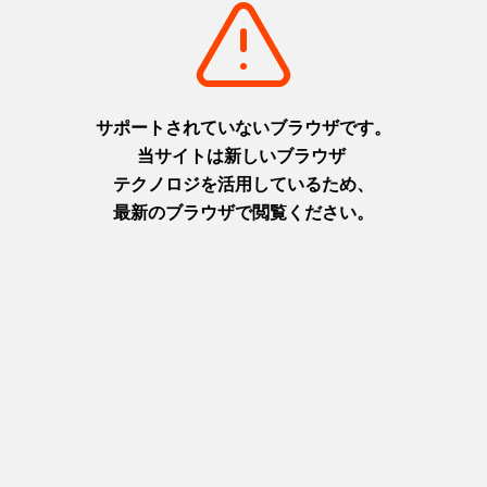
摂津(神戸)
淡路
+
detail_1003.html
+
detail_1065.html
六甲ガーデンテラス
ニジゲンノモリ
1,000万ドルの夜景と異国情緒
淡路島に現れた二次元空間！主
を楽しむ天空の庭
人公になりきってアニメの世界
摂津(神戸)
を楽しもう！
+
detail_1029.html
淡路
+
detail_1067.html