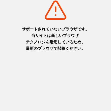
淡路
摂津(神戸)
+
detail_1065.html
+
detail_1003.html
布引の滝
ニジゲンノモリ
日本の滝百選に選ばれた都会の
淡路島に現れた二次元空間！主
オアシス
人公になりきってアニメの世界
摂津(神戸)
を楽しもう！
+
detail_1023.html
淡路
+
detail_1067.html