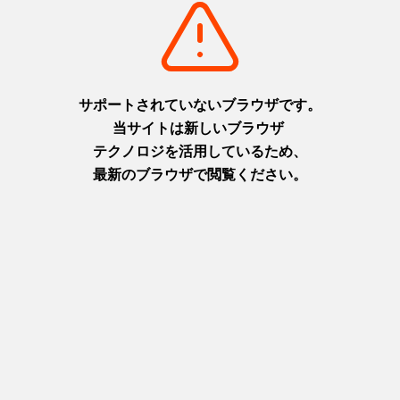
淡路
摂津(神戸)
+
detail_1065.html
+
detail_1003.html
布引の滝
ニジゲンノモリ
日本の滝百選に選ばれた都会の
淡路島に現れた二次元空間！主
オアシス
人公になりきってアニメの世界
摂津(神戸)
を楽しもう！
+
detail_1023.html
淡路
+
detail_1067.html