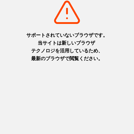
摂津(神戸)
淡路
+
detail_1003.html
+
detail_1065.html
六甲ガーデンテラス
ニジゲンノモリ
1,000万ドルの夜景と異国情緒
淡路島に現れた二次元空間！主
を楽しむ天空の庭
人公になりきってアニメの世界
摂津(神戸)
を楽しもう！
+
detail_1029.html
淡路
+
detail_1067.html