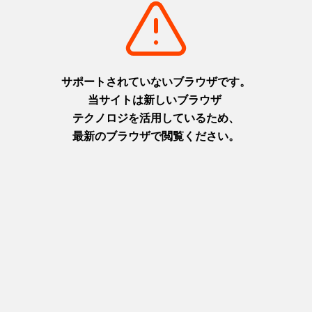
淡路
摂津(神戸)
+
detail_1065.html
+
detail_1003.html
布引の滝
ニジゲンノモリ
日本の滝百選に選ばれた都会の
淡路島に現れた二次元空間！主
オアシス
人公になりきってアニメの世界
摂津(神戸)
を楽しもう！
+
detail_1023.html
淡路
+
detail_1067.html