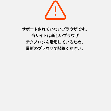
淡路
摂津(神戸)
+
detail_1065.html
+
detail_1003.html
布引の滝
ニジゲンノモリ
日本の滝百選に選ばれた都会の
淡路島に現れた二次元空間！主
オアシス
人公になりきってアニメの世界
摂津(神戸)
を楽しもう！
+
detail_1023.html
淡路
+
detail_1067.html