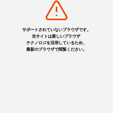
淡路
摂津(神戸)
+
detail_1065.html
+
detail_1003.html
布引の滝
ニジゲンノモリ
日本の滝百選に選ばれた都会の
淡路島に現れた二次元空間！主
オアシス
人公になりきってアニメの世界
摂津(神戸)
を楽しもう！
+
detail_1023.html
淡路
+
detail_1067.html