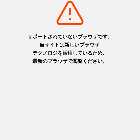
摂津(神戸)
淡路
+
detail_1003.html
+
detail_1065.html
六甲ガーデンテラス
ニジゲンノモリ
1,000万ドルの夜景と異国情緒
淡路島に現れた二次元空間！主
を楽しむ天空の庭
人公になりきってアニメの世界
摂津(神戸)
を楽しもう！
+
detail_1029.html
淡路
+
detail_1067.html