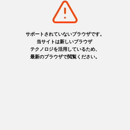
淡路
摂津(神戸)
+
detail_1065.html
+
detail_1003.html
布引の滝
ニジゲンノモリ
日本の滝百選に選ばれた都会の
淡路島に現れた二次元空間！主
オアシス
人公になりきってアニメの世界
摂津(神戸)
を楽しもう！
+
detail_1023.html
淡路
+
detail_1067.html