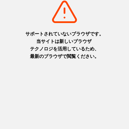
淡路
摂津(神戸)
+
detail_1065.html
+
detail_1003.html
布引の滝
ニジゲンノモリ
日本の滝百選に選ばれた都会の
淡路島に現れた二次元空間！主
オアシス
人公になりきってアニメの世界
摂津(神戸)
を楽しもう！
+
detail_1023.html
淡路
+
detail_1067.html