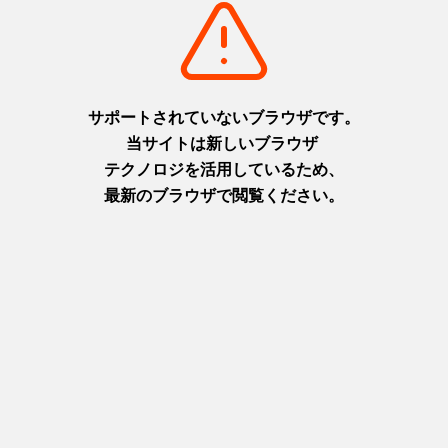
摂津(神戸)
淡路
+
detail_1003.html
+
detail_1065.html
六甲ガーデンテラス
ニジゲンノモリ
1,000万ドルの夜景と異国情緒
淡路島に現れた二次元空間！主
を楽しむ天空の庭
人公になりきってアニメの世界
摂津(神戸)
を楽しもう！
+
detail_1029.html
淡路
+
detail_1067.html