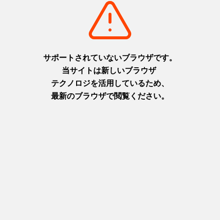
摂津(神戸)
淡路
+
detail_1003.html
+
detail_1065.html
六甲ガーデンテラス
ニジゲンノモリ
1,000万ドルの夜景と異国情緒
淡路島に現れた二次元空間！主
を楽しむ天空の庭
人公になりきってアニメの世界
摂津(神戸)
を楽しもう！
+
detail_1029.html
淡路
+
detail_1067.html