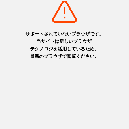
摂津(神戸)
淡路
+
detail_1003.html
+
detail_1065.html
六甲ガーデンテラス
ニジゲンノモリ
1,000万ドルの夜景と異国情緒
淡路島に現れた二次元空間！主
を楽しむ天空の庭
人公になりきってアニメの世界
摂津(神戸)
を楽しもう！
+
detail_1029.html
淡路
+
detail_1067.html