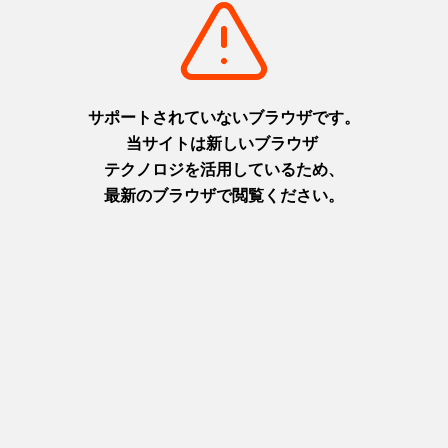
摂津(神戸)
淡路
+
detail_1003.html
+
detail_1065.html
六甲ガーデンテラス
ニジゲンノモリ
1,000万ドルの夜景と異国情緒
淡路島に現れた二次元空間！主
を楽しむ天空の庭
人公になりきってアニメの世界
摂津(神戸)
を楽しもう！
+
detail_1029.html
淡路
+
detail_1067.html