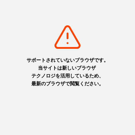
淡路
摂津(神戸)
+
detail_1065.html
+
detail_1003.html
布引の滝
ニジゲンノモリ
日本の滝百選に選ばれた都会の
淡路島に現れた二次元空間！主
オアシス
人公になりきってアニメの世界
摂津(神戸)
を楽しもう！
+
detail_1023.html
淡路
+
detail_1067.html