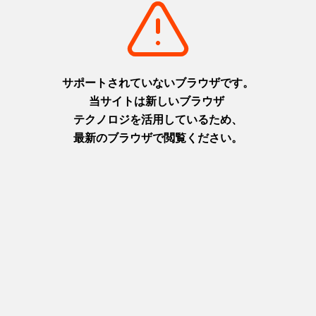
淡路
摂津(神戸)
+
detail_1065.html
+
detail_1003.html
布引の滝
ニジゲンノモリ
日本の滝百選に選ばれた都会の
淡路島に現れた二次元空間！主
オアシス
人公になりきってアニメの世界
摂津(神戸)
を楽しもう！
+
detail_1023.html
淡路
+
detail_1067.html