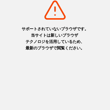
淡路
摂津(神戸)
+
detail_1065.html
+
detail_1003.html
布引の滝
ニジゲンノモリ
日本の滝百選に選ばれた都会の
淡路島に現れた二次元空間！主
オアシス
人公になりきってアニメの世界
摂津(神戸)
を楽しもう！
+
detail_1023.html
淡路
+
detail_1067.html