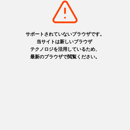
摂津(神戸)
淡路
+
detail_1003.html
+
detail_1065.html
六甲ガーデンテラス
ニジゲンノモリ
1,000万ドルの夜景と異国情緒
淡路島に現れた二次元空間！主
を楽しむ天空の庭
人公になりきってアニメの世界
摂津(神戸)
を楽しもう！
+
detail_1029.html
淡路
+
detail_1067.html