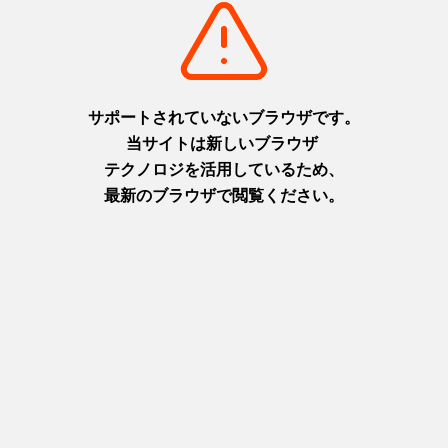
摂津(神戸)
淡路
+
detail_1003.html
+
detail_1065.html
六甲ガーデンテラス
ニジゲンノモリ
1,000万ドルの夜景と異国情緒
淡路島に現れた二次元空間！主
を楽しむ天空の庭
人公になりきってアニメの世界
摂津(神戸)
を楽しもう！
+
detail_1029.html
淡路
+
detail_1067.html